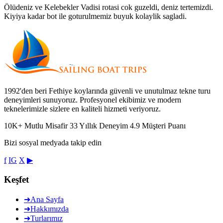
Ölüdeniz ve Kelebekler Vadisi rotasi cok guzeldi, deniz tertemizdi.
Kiyiya kadar bot ile goturulmemiz buyuk kolaylik sagladi.
1992'den beri Fethiye koylarında güvenli ve unutulmaz tekne turu
deneyimleri sunuyoruz. Profesyonel ekibimiz ve modern
teknelerimizle sizlere en kaliteli hizmeti veriyoruz.
10K+
Mutlu Misafir
33
Yıllık Deneyim
4.9
Müşteri Puanı
Bizi sosyal medyada takip edin
f
IG
X
▶
Keşfet
➜
Ana Sayfa
➜
Hakkımızda
➜
Turlarımız