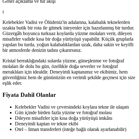
Genel açıklama ve tur akışı
i
Kelebekler Vadisi ve Ölüdeniz'in adalarına, kalabalık teknelerden
uzakta butik bir rota ile gitmek isteyenler için hazırlanmış bir turdur.
Güzergâh boyunca turkuaz koylarda yüzme molaları verir, dileyen
misafirler vadide kısa bir doğa yürüyüşü yapabilir. Küçük gruplarla
yapılan bu turda, yoğun kalabalıklardan uzak, daha sakin ve keyifli
bir atmosferde denizin tadını çıkarırsınız.
Kristal berraklığındaki sularda yüzme, güneşlenme ve fotoğraf
molaları ile dolu bu gün, özellikle doğa severler ve fotoğraf
meraklıları için idealdir. Deneyimli kaptanımız ve ekibimiz, hem
güvenliğiniz hem de gününüzün en verimli şekilde geçmesi için size
eşlik eder.
Fiyata Dahil Olanlar
Kelebekler Vadisi ve çevresindeki koylara tekne ile ulaşım
Gün içinde birden fazla yüzme ve fotoğraf molası
Dileyen misafirler için kısa doğa yürüyüşü imkânı
Deneyimli kaptan ve tekne ekibi
Otel – liman transferleri (isteğe bağlı olarak ayarlanabilir)