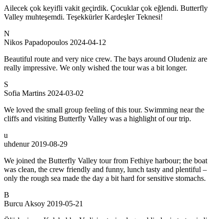
Ailecek çok keyifli vakit geçirdik. Çocuklar çok eğlendi. Butterfly
Valley muhteşemdi. Teşekkürler Kardeşler Teknesi!
N
Nikos Papadopoulos
2024-04-12
Beautiful route and very nice crew. The bays around Oludeniz are
really impressive. We only wished the tour was a bit longer.
S
Sofia Martins
2024-03-02
We loved the small group feeling of this tour. Swimming near the
cliffs and visiting Butterfly Valley was a highlight of our trip.
u
uhdenur
2019-08-29
We joined the Butterfly Valley tour from Fethiye harbour; the boat
was clean, the crew friendly and funny, lunch tasty and plentiful –
only the rough sea made the day a bit hard for sensitive stomachs.
B
Burcu Aksoy
2019-05-21